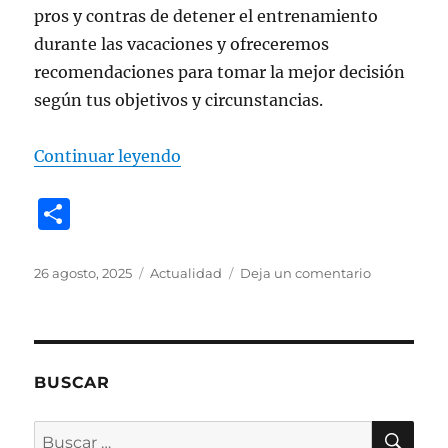
pros y contras de detener el entrenamiento
durante las vacaciones y ofreceremos
recomendaciones para tomar la mejor decisión
según tus objetivos y circunstancias.
«¿Es recomendable dejar de entr
Continuar leyendo
C
o
m
Publicado
Categorías
en
26 agosto, 2025
Actualidad
Deja un comentario
el
¿Es
p
recomenda
a
dejar
de
rt
entrenar
BUSCAR
ir
un
par
BU
Buscar
de