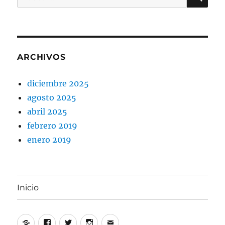
por:
semanas
por
vacaciones
ARCHIVOS
diciembre 2025
agosto 2025
abril 2025
febrero 2019
enero 2019
Inicio
Yelp
Facebook
Twitter
Instagram
Correo